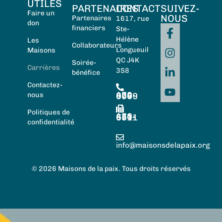
UTILES
PARTENAIRES
CONTACT
SUIVEZ-
Faire un
NOUS
Partenaires
1617, rue
don
financiers
Ste-
Hélène
Les
Collaborateurs
Longueuil
Maisons
QC J4K
Soirée-
Carrières
3S8
bénéfice
Contactez-
450-674-0059
nous
Politiques de
450-674-5511
confidentialité
info@maisonsdelapaix.org
© 2026 Maisons de la paix. Tous droits réservés