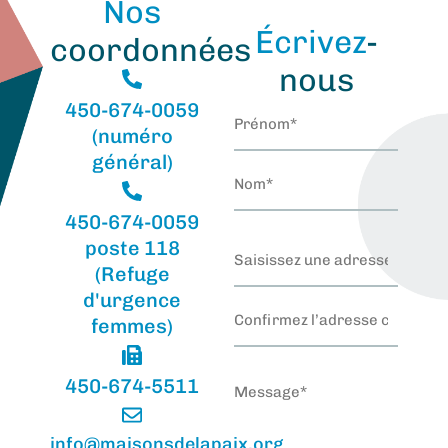
Nos
Écrivez
-
coordonnées
nous
450-674-0059
Nom
(Nécessaire)
(numéro
général)
450-674-0059
poste 118
Adresse
courriel
(Refuge
(Nécessaire)
d'urgence
femmes)
Message
(Nécessaire)
450-674-5511
info@maisonsdelapaix.org