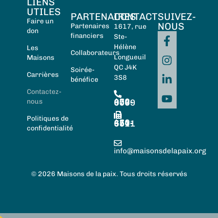
LIENS
UTILES
PARTENAIRES
CONTACT
SUIVEZ-
Faire un
NOUS
Partenaires
1617, rue
don
financiers
Ste-
Hélène
Les
Collaborateurs
Longueuil
Maisons
QC J4K
Soirée-
Carrières
3S8
bénéfice
Contactez-
450-674-0059
nous
Politiques de
450-674-5511
confidentialité
info@maisonsdelapaix.org
© 2026 Maisons de la paix. Tous droits réservés