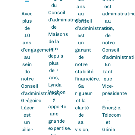
du
ans
est
Conseil
Avec
au
administratri
d’administration
plus
Conseil
au
de
de
d’administration,
sein
Maisons
10
est
de
de la
ans
un
notre
paix
d’engagement
garant
Conseil
depuis
au
de
d’administrati
plus
sein
notre
En
de 7
de
stabilité
tant
ans,
notre
financière.
que
Lynda
Conseil
Sa
Vice-
Vachon
d’administration,
rigueur
présidente
y
Grégoire
et la
–
apporte
Léger
clarté
Énergie,
une
est
de
Télécom
grande
un
sa
et
expertise.
pilier
vision,
Génie