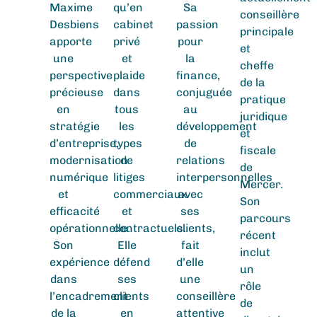
Maxime
qu’en
Sa
conseillère
Desbiens
cabinet
passion
principale
apporte
privé
pour
et
une
et
la
cheffe
perspective
plaide
finance,
de la
précieuse
dans
conjuguée
pratique
en
tous
au
juridique
stratégie
les
développement
et
d’entreprise,
types
de
fiscale
modernisation
de
relations
de
numérique
litiges
interpersonnelles
Mercer.
et
commerciaux
avec
Son
efficacité
et
ses
parcours
opérationnelle.
contractuels.
clients,
récent
Son
Elle
fait
inclut
expérience
défend
d’elle
un
dans
ses
une
rôle
l’encadrement
clients
conseillère
de
de la
en
attentive