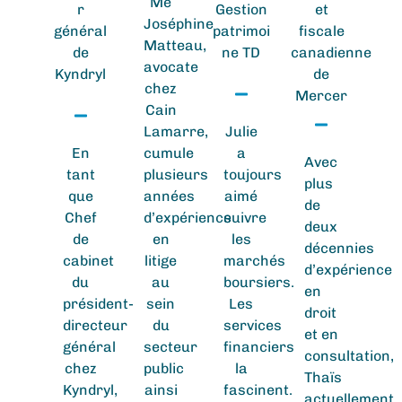
Me
r
Gestion
et
Joséphine
général
patrimoi
fiscale
Matteau,
de
ne TD
canadienne
avocate
Kyndryl
de
chez
Mercer
Cain
Lamarre,
Julie
En
cumule
a
Avec
tant
plusieurs
toujours
plus
que
années
aimé
de
Chef
d’expérience
suivre
deux
de
en
les
décennies
cabinet
litige
marchés
d’expérience
du
au
boursiers.
en
président-
sein
Les
droit
directeur
du
services
et en
général
secteur
financiers
consultation,
chez
public
la
Thaïs
Kyndryl,
ainsi
fascinent.
actuellement