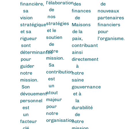
l’élaboration
financière,
des
de
de
sa
finances
nouveaux
nos
vision
de
partenaires
stratégies
stratégique
Maisons
financiers
et le
et sa
de la
pour
soutien
rigueur
paix,
l’organisme.
de
sont
contribuant
notre
déterminantes
ainsi
mission.
pour
directement
Sa
guider
à
contribution
notre
notre
est
mission.
saine
un
Son
gouvernance
atout
dévouement
et à
majeur
personnel
la
pour
est
durabilité
notre
un
de
organisation.
facteur
notre
clé
mission.