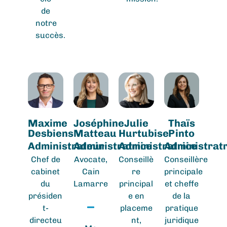
de
notre
succès.
Maxime
Joséphine
Julie
Thaïs
Desbiens
Matteau
Hurtubise
Pinto
Administrateur
Administratrice
Administratrice
Administratr
Chef de
Avocate,
Conseillè
Conseillère
cabinet
Cain
re
principale
du
Lamarre
principal
et cheffe
présiden
e en
de la
t-
placeme
pratique
directeu
nt,
juridique