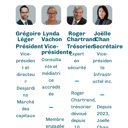
Grégoire
Lynda
Roger
Joëlle
Léger
Vachon
Chartrand
Chan
Président
Vice-
Trésorier
Secrétaire
présidente
Vice-
Expert
Vice-
Consulta
présiden
en
présiden
nte et
t et
sécurité
te
médiatri
directeu
Infrastr
ce
r
uctel inc.
accrédit
Desjardi
Roger
ée
ns
Chartrand,
Marché
trésorier
Depuis
des
dévoué
2023,
capitaux
Membre
depuis
Joelle
engagée
10
Chan