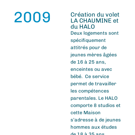
2009
Création du volet
LA CHAUMINE et
du HALO
Deux logements sont
spécifiquement
attitrés pour de
jeunes mères âgées
de
16 à 25 ans
,
enceintes ou avec
bébé. Ce service
permet de travailler
les compéten
c
es
parentales. Le HALO
comporte 8 studios et
cette Maison
s’adresse à de jeunes
hommes aux études
de 18 à 35 ans.