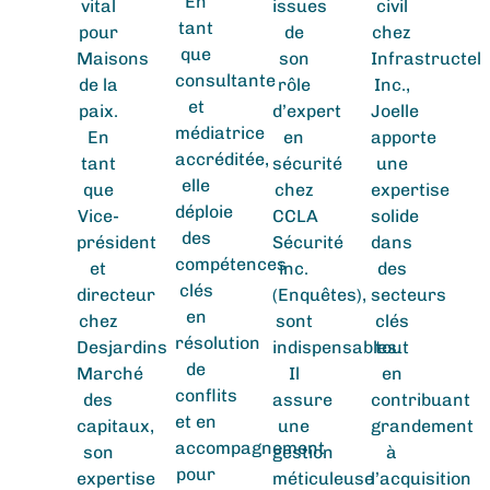
En
vital
issues
civil
tant
pour
de
chez
que
Maisons
son
Infrastructel
consultante
de la
rôle
Inc.,
et
paix.
d’expert
Joelle
médiatrice
En
en
apporte
accréditée,
tant
sécurité
une
elle
que
chez
expertise
déploie
Vice-
CCLA
solide
des
président
Sécurité
dans
compétences
et
inc.
des
clés
directeur
(Enquêtes),
secteurs
en
chez
sont
clés
résolution
Desjardins
indispensables.
tout
de
Marché
Il
en
conflits
des
assure
contribuant
et en
capitaux,
une
grandement
accompagnement
son
gestion
à
pour
expertise
méticuleuse
l’acquisition