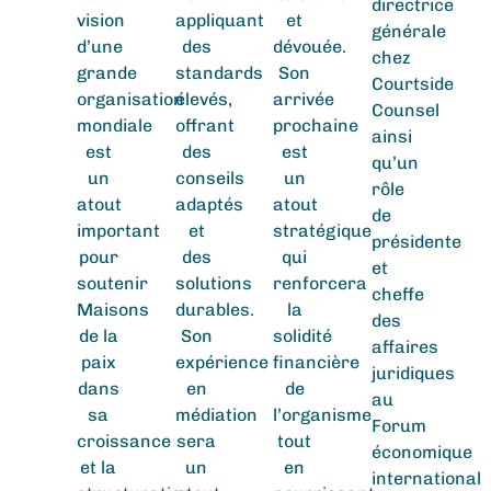
directrice
vision
appliquant
et
générale
d’une
des
dévouée.
chez
grande
standards
Son
Courtside
organisation
élevés,
arrivée
Counsel
mondiale
offrant
prochaine
ainsi
est
des
est
qu’un
un
conseils
un
rôle
atout
adaptés
atout
de
important
et
stratégique
présidente
pour
des
qui
et
soutenir
solutions
renforcera
cheffe
Maisons
durables.
la
des
de la
Son
solidité
affaires
paix
expérience
financière
juridiques
dans
en
de
au
sa
médiation
l’organisme
Forum
croissance
sera
tout
économique
et la
un
en
international