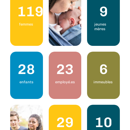
119
9
femmes
jeunes
mères
28
23
6
enfants
employé.es
immeubles
29
10