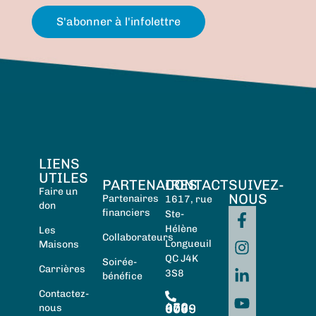
S'abonner à l'infolettre
LIENS
UTILES
PARTENAIRES
CONTACT
SUIVEZ-
Faire un
NOUS
Partenaires
1617, rue
don
financiers
Ste-
Hélène
Les
Collaborateurs
Longueuil
Maisons
QC J4K
Soirée-
Carrières
3S8
bénéfice
Contactez-
450-674-0059
nous