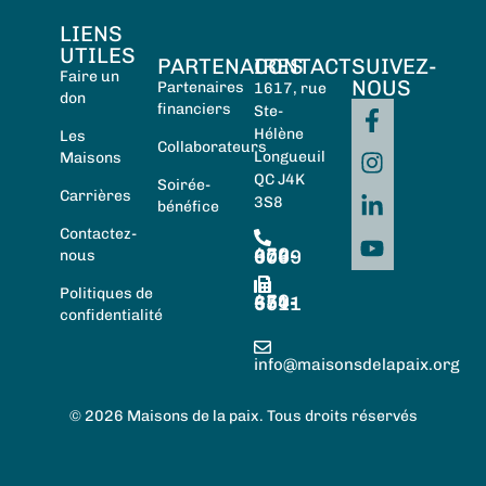
LIENS
UTILES
PARTENAIRES
CONTACT
SUIVEZ-
Faire un
NOUS
Partenaires
1617, rue
don
financiers
Ste-
Hélène
Les
Collaborateurs
Longueuil
Maisons
QC J4K
Soirée-
Carrières
3S8
bénéfice
Contactez-
450-674-0059
nous
Politiques de
450-674-5511
confidentialité
info@maisonsdelapaix.org
© 2026 Maisons de la paix. Tous droits réservés