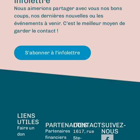
infolettre
Nous aimerions partager avec vous nos bons
coups, nos dernières nouvelles ou les
événements à venir. C’est le meilleur moyen de
garder le contact !
S'abonner à l'infolettre
LIENS
UTILES
PARTENAIRES
CONTACT
SUIVEZ-
Faire un
NOUS
Partenaires
1617, rue
don
financiers
Ste-