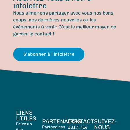
infolettre
Nous aimerions partager avec vous nos bons
coups, nos dernières nouvelles ou les
événements à venir. C’est le meilleur moyen de
garder le contact !
S'abonner à l'infolettre
LIENS
UTILES
PARTENAIRES
CONTACT
SUIVEZ-
Faire un
NOUS
Partenaires
1617, rue
don