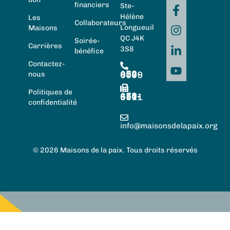
financiers
Ste-
Hélène
Les
Collaborateurs
Longueuil
Maisons
QC J4K
Soirée-
Carrières
3S8
bénéfice
Contactez-
450-674-0059
nous
Politiques de
450-674-5511
confidentialité
info@maisonsdelapaix.org
© 2026 Maisons de la paix. Tous droits réservés