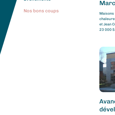
Marce
Nos bons coups
Maisons d
chaleure
et Jean 
23 000 $
Avan
déve