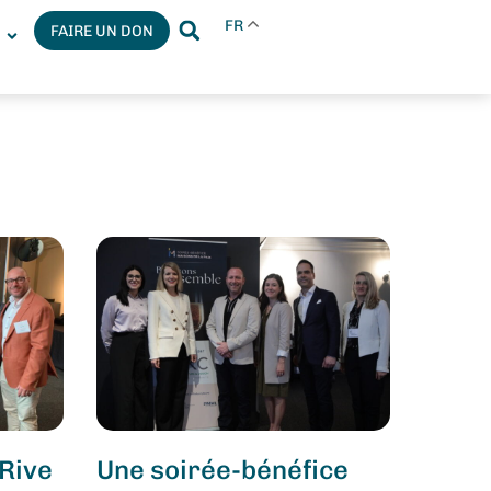
FR
FAIRE UN DON
N
 Rive
Une soirée-bénéfice