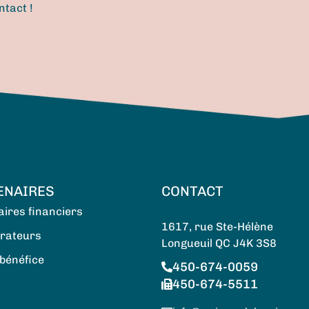
ntact !
ENAIRES
CONTACT
ires financiers
1617, rue Ste-Hélène
orateurs
Longueuil QC J4K 3S8
bénéfice
450-674-0059
450-674-5511