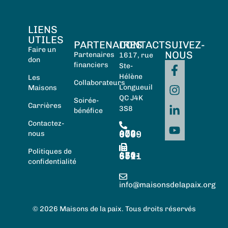
LIENS
UTILES
PARTENAIRES
CONTACT
SUIVEZ-
Faire un
NOUS
Partenaires
1617, rue
don
financiers
Ste-
Hélène
Les
Collaborateurs
Longueuil
Maisons
QC J4K
Soirée-
Carrières
3S8
bénéfice
Contactez-
450-674-0059
nous
Politiques de
450-674-5511
confidentialité
info@maisonsdelapaix.org
© 2026 Maisons de la paix. Tous droits réservés