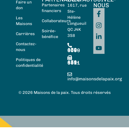
Faire un
NOUS
Partenaires
1617, rue
don
financiers
Ste-
Hélène
Les
Collaborateurs
Longueuil
Maisons
QC J4K
Soirée-
Carrières
3S8
bénéfice
Contactez-
450-674-0059
nous
Politiques de
450-674-5511
confidentialité
info@maisonsdelapaix.org
© 2026 Maisons de la paix. Tous droits réservés