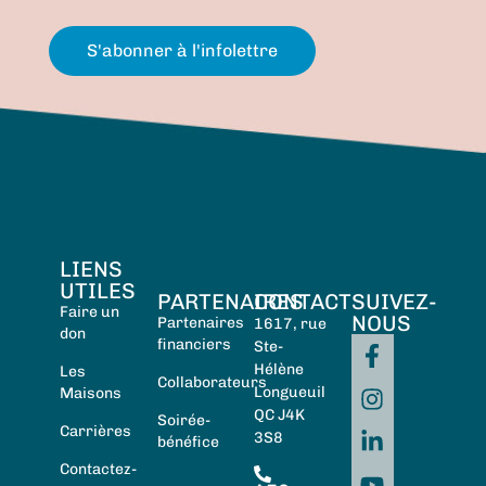
S'abonner à l'infolettre
LIENS
UTILES
PARTENAIRES
CONTACT
SUIVEZ-
Faire un
NOUS
Partenaires
1617, rue
don
financiers
Ste-
Hélène
Les
Collaborateurs
Longueuil
Maisons
QC J4K
Soirée-
Carrières
3S8
bénéfice
Contactez-