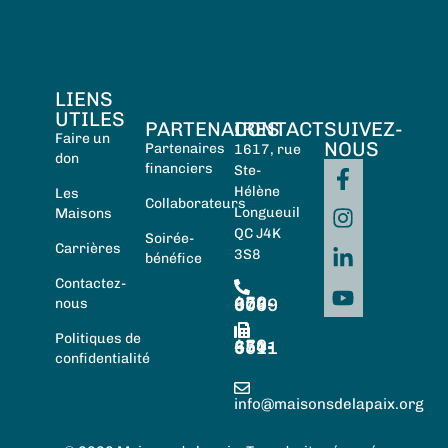
LIENS
UTILES
PARTENAIRES
CONTACT
SUIVEZ-
Faire un
NOUS
Partenaires
1617, rue
don
financiers
Ste-
Hélène
Les
Collaborateurs
Longueuil
Maisons
QC J4K
Soirée-
Carrières
3S8
bénéfice
Contactez-
450-674-0059
nous
Politiques de
450-674-5511
confidentialité
info@maisonsdelapaix.org