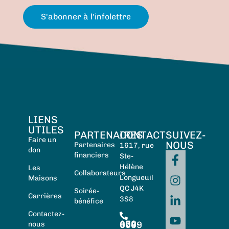
S'abonner à l'infolettre
LIENS
UTILES
PARTENAIRES
CONTACT
SUIVEZ-
Faire un
NOUS
Partenaires
1617, rue
don
financiers
Ste-
Hélène
Les
Collaborateurs
Longueuil
Maisons
QC J4K
Soirée-
Carrières
3S8
bénéfice
Contactez-
450-674-0059
nous