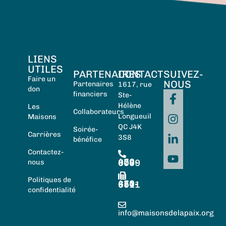
LIENS
UTILES
PARTENAIRES
CONTACT
SUIVEZ-
Faire un
NOUS
Partenaires
1617, rue
don
financiers
Ste-
Hélène
Les
Collaborateurs
Longueuil
Maisons
QC J4K
Soirée-
Carrières
3S8
bénéfice
Contactez-
450-674-0059
nous
Politiques de
450-674-5511
confidentialité
info@maisonsdelapaix.org