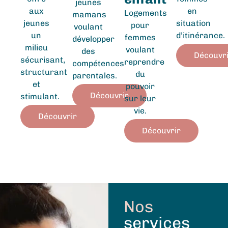
jeunes
aux
en
Logements
mamans
jeunes
situation
pour
voulant
un
d’itinérance.
femmes
développer
milieu
voulant
des
Découvr
sécurisant,
reprendre
compétences
structurant
du
parentales.
et
pouvoir
Découvrir
stimulant.
sur leur
vie.
Découvrir
Découvrir
Nos
services