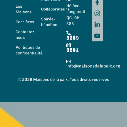
Hélène
Les
Collaborateurs
Longueuil
Maisons
QC J4K
Soirée-
Carrières
3S8
bénéfice
Contactez-
450-674-0059
nous
Politiques de
450-674-5511
confidentialité
info@maisonsdelapaix.org
© 2026 Maisons de la paix. Tous droits réservés