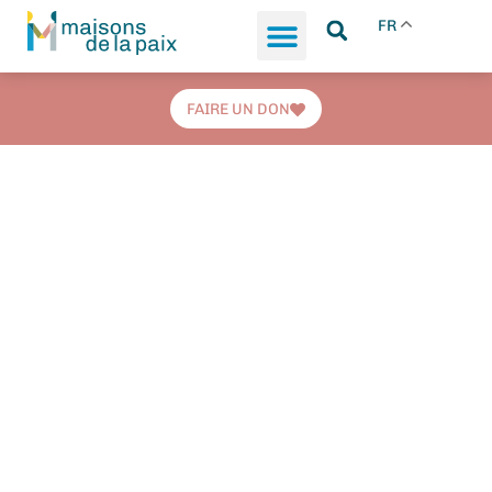
FR
FAIRE UN DON
Sortir de la
précarité.
Reconstruire sa vie.
Maisons de la paix héberge et
accompagne les femmes en situation
d'itinérance et les jeunes en difficulté.