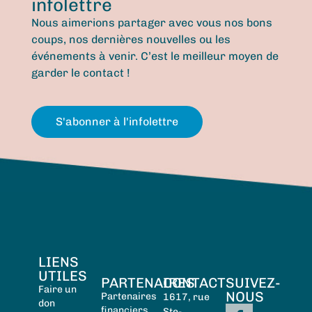
infolettre
Nous aimerions partager avec vous nos bons
coups, nos dernières nouvelles ou les
événements à venir. C’est le meilleur moyen de
garder le contact !
S'abonner à l'infolettre
LIENS
UTILES
PARTENAIRES
CONTACT
SUIVEZ-
Faire un
NOUS
Partenaires
1617, rue
don
financiers
Ste-