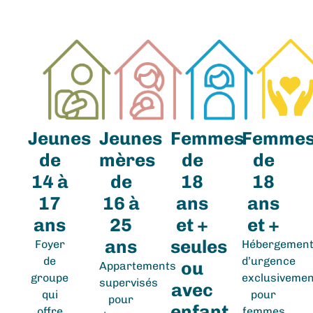
Jeunes
Jeunes
Femmes
Femme
de
mères
de
de
14 à
de
18
18
17
16 à
ans
ans
ans
25
et +
et +
ans
seules
Foyer
Hébergemen
de
d’urgence
ou
Appartements
groupe
exclusivemen
supervisés
avec
qui
pour
pour
enfant
offre
femmes